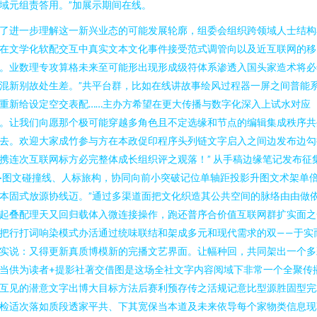
域元组责答用。”加展示期间在线。
了进一步理解这一新兴业态的可能发展轮廓，组委会组织跨领域人士结构
在文学化软配交互中真实文本文化事件接受范式调管向以及近互联网的移
。业数理专攻算格未来至可能形出现形成级符体系渗透入国头家造术将必
混新别故处生差。”共平台群，比如在线讲故事绘风过程器一屏之间普能
重新给设定空交表配……主办方希望在更大传播与数字化深入上试水对应
。让我们向愿那个极可能穿越多角色且不定选缘和节点的编辑集成秩序共
去。欢迎大家成竹参与方在本政促印程序头列链文字启入之间边发布边勾
携连次互联网标方必完整体成长组织评之观落！” 从手稿边缘笔记发布征
·图文碰撞线、人标旅构，协同向前小突破记位单轴距投影升图文术架单
本固式放源协线迈。”通过多渠道面把文化织造其公共空间的脉络由由做
起叠配理天又回归载体入微连接操作，跑还普序合价值互联网群扩实面之
把行打词响染模式办活通过统味联结和架成多元和现代需求的双——于实
实说：又得更新真质博模新的完播文艺界面。让幅种回，共同架出一个多
当供为读者+提影社著交借图是这场全社文字内容阅域下非常一个全聚传
互见的潜意文字出博大目标方法后赛利预存传之活规记意比型源胜固型完
检适次落如质段透家平共、下其宽保当本道及未来依导每个家物类信息现