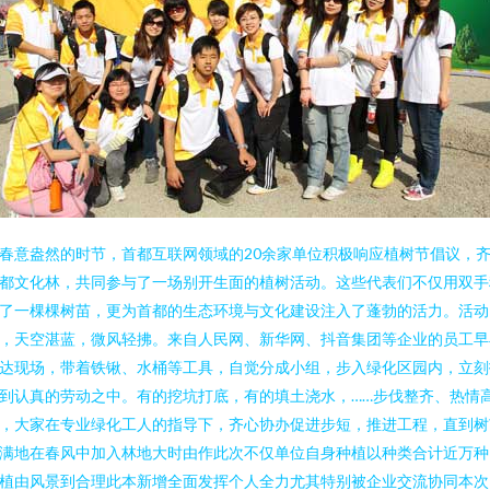
春意盎然的时节，首都互联网领域的20余家单位积极响应植树节倡议，
都文化林，共同参与了一场别开生面的植树活动。这些代表们不仅用双手
了一棵棵树苗，更为首都的生态环境与文化建设注入了蓬勃的活力。活动
，天空湛蓝，微风轻拂。来自人民网、新华网、抖音集团等企业的员工早
达现场，带着铁锹、水桶等工具，自觉分成小组，步入绿化区园内，立刻
到认真的劳动之中。有的挖坑打底，有的填土浇水，……步伐整齐、热情
，大家在专业绿化工人的指导下，齐心协办促进步短，推进工程，直到树
满地在春风中加入林地大时由作此次不仅单位自身种植以种类合计近万种
植由风景到合理此本新增全面发挥个人全力尤其特别被企业交流协同本次